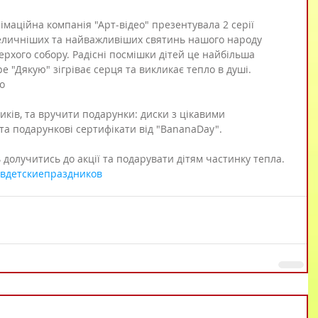
німаційна компанія "Арт-відео" презентувала 2 серії 
величніших та найважливіших святинь нашого народу 
рхого собору. Радісні посмішки дітей це найбільша 
е "Дякую" зігріває серця та викликає тепло в душі. 
о 
иків, та вручити подарунки: диски з цікавими 
 та подарункові сертифікати від "BananaDay".
долучитись до акції та подарувати дітям частинку тепла.
вдетскиепраздников