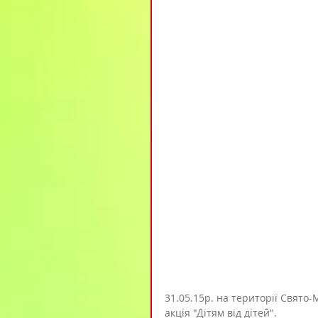
31.05.15р. на території Свято
акція "Дітям від дітей".