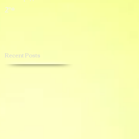
2"*
1"*
Recent Posts