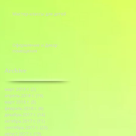
Мастер-классы для детей
Оформление и Декор
помещения
Archive
март 2019 г.
(2)
2 поста
апрель 2018 г.
(19)
19 постов
март 2018 г.
(8)
8 постов
февраль 2018 г.
(6)
6 постов
декабрь 2017 г.
(14)
14 постов
октябрь 2017 г.
(11)
11 постов
сентябрь 2017 г.
(23)
23 поста
август 2017 г.
(19)
19 постов