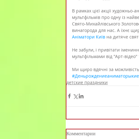
В рамках цієї акції художньо-а
мультфільмів про одну із най
Свято-Михайлівського Золотове
винагорода для нас. А їхнє щир
Аніматори Київ
 на дитяче свят
Не забули, і привітати іменинн
мультфільмами від "Арт-відео"
Ми щиро вдячні за можливість 
#Деньрождениеаниматорыкие
детские праздники
Комментарии