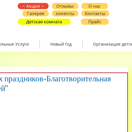
~ Акции ~
Отзывы
О нас
Галерея
клиенты
Контакты
Детская комната
Прайс
ельные Услуги
Новый Год
Организация детс
х праздников-Благотворительная
ей"