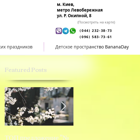
м. Киев,
метро Левобережная
ул. Р. Окипной, 8
(Посмотреть на карте)
(044) 232-38-73
(096) 583-73-61
ких праздников
Детское пространство BananaDay
Featured Posts
ТОП предложение "№
ТОП предложение "№