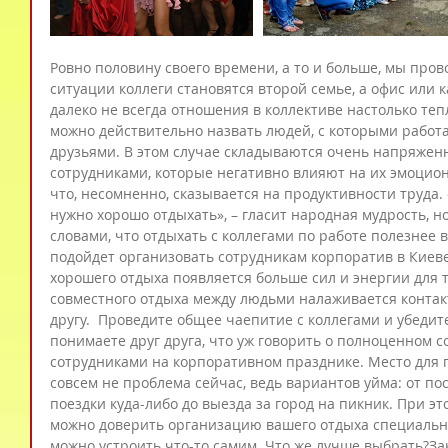
Ровно половину своего времени, а то и больше, мы прово
ситуации коллеги становятся второй семье, а офис или 
далеко не всегда отношения в коллективе настолько теп
можно действительно назвать людей, с которыми работаеш
друзьями. В этом случае складываются очень напряжен
сотрудниками, которые негативно влияют на их эмоцион
что, несомненно, сказывается на продуктивности труда.
нужно хорошо отдыхать», – гласит народная мудрость, н
словами, что отдыхать с коллегами по работе полезнее 
подойдет организовать сотрудникам корпоратив в Киеве.
хорошего отдыха появляется больше сил и энергии для тр
совместного отдыха между людьми налаживается контакт,
другу.  Проведите общее чаепитие с коллегами и убедите
понимаете друг друга, что уж говорить о полноценном с
сотрудниками на корпоративном празднике. Место для 
совсем не проблема сейчас, ведь вариантов уйма: от п
поездки куда-либо до выезда за город на пикник. При эт
можно доверить организацию вашего отдыха специально
можно устроить что-то самим. Что же лучше выбрать?За