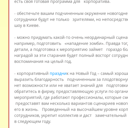
есть своя готовая программа для   корпоратива.
- обеспечьте вашим подчиненным окружение новогоднег
сотрудники будут не только   зрителями, но непосредст
шоу в Киеве.
- можно придумать какой-то очень неординарный сцена
например, подготовить   «нападение зомби». Правда тог
детали, а подготовка к мероприятию займет   гораздо бо
наградой за эти старания будет полный восторг сотрудн
воспоминания на целый год.
- корпоративный
 праздни
к на Новый Год – самый хорош
выразить благодарность   подчиненным за плодотворную 
нет возможности или не хватает знаний для   подготовк
обратитесь в фирму, предоставляющую услуги по орган
мероприятий, где работают профессионалы, которые см
 предоставят вам несколько вариантов сценариев новог
его в жизнь.   Проведенный на высочайшем уровне корпо
сотрудников, укрепит коллектив и даст   замечательный
в следующем году.