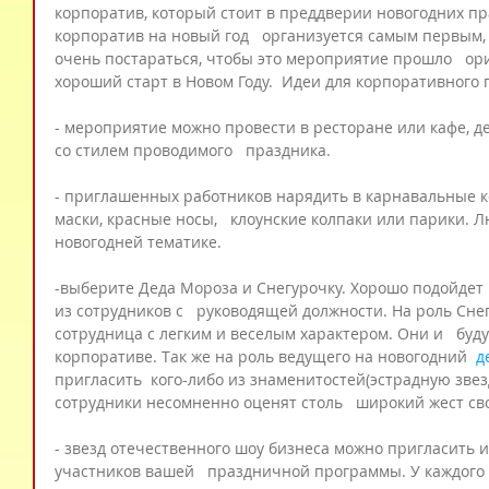
корпоратив, который стоит в преддверии новогодних пра
корпоратив на новый год   организуется самым первым,
очень постараться, чтобы это мероприятие прошло   ор
хороший старт в Новом Году.  Идеи для корпоративного 
- мероприятие можно провести в ресторане или кафе, д
со стилем проводимого   праздника.
- приглашенных работников нарядить в карнавальные ко
маски, красные носы,   клоунские колпаки или парики. Л
новогодней тематике.
-выберите Деда Мороза и Снегурочку. Хорошо подойдет 
из сотрудников с   руководящей должности. На роль Сне
сотрудница с легким и веселым характером. Они и   бу
корпоративе. Так же на роль ведущего на новогодний 
 д
пригласить  кого-либо из знаменитостей(эстрадную звез
сотрудники несомненно оценят столь   широкий жест св
- звезд отечественного шоу бизнеса можно пригласить 
участников вашей   праздничной программы. У каждого 