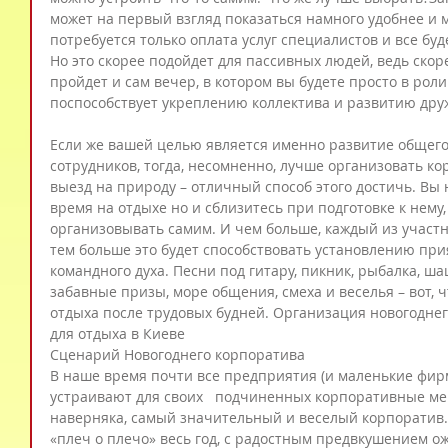
может на первый взгляд показаться намного удобнее и м
потребуется только оплата услуг специалистов и все буд
Но это скорее подойдет для пассивных людей, ведь скоре
пройдет и сам вечер, в котором вы будете просто в роли 
поспособствует укреплению коллектива и развитию дру
Если же вашей целью является именно развитие общего
сотрудников, тогда, несомненно, лучше организовать ко
выезд на природу – отличный способ этого достичь. Вы 
время на отдыхе но и сблизитесь при подготовке к нему,
организовывать самим. И чем больше, каждый из участни
тем больше это будет способствовать установлению при
командного духа. Песни под гитару, пикник, рыбалка, ша
забавные призы, море общения, смеха и веселья – вот, 
отдыха после трудовых будней. Организация новогодне
для отдыха в Киеве
Сценарий Новогоднего корпоратива
В наше время почти все предприятия (и маленькие фир
устраивают для своих   подчиненных корпоративные ме
наверняка, самый значительный и веселый корпоратив.
«плеч о плечо» весь год, с радостным предвкушением о