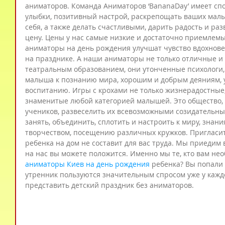
аниматоров. Команда Аниматоров ‘BananaDay’ имеет спо
улыбки, позитивный настрой, раскрепощать ваших мал
себя, а также делать счастливыми, дарить радость и разв
цену. Цены у нас самые низкие и достаточно приемлемы
аниматоры на день рождения улучшат чувство вдохнов
на празднике. А наши аниматоры не только отличные и
театральным образованием, они утонченные психологи,
малыша к познанию мира, хорошим и добрым деяниям, 
воспитанию. Игры с крохами не только жизнерадостные,
знаменитые любой категорией малышей. Это общество, 
учеников, развеселить их всевозможными созидательны
занять, объединить, сплотить и настроить к миру, знан
творчеством, посещению различных кружков. Пригласит
ребенка на дом не составит для вас труда. Мы приедим 
на нас вы можете положится. Именно мы те, кто вам нео
аниматоры Киев на день рождения
 ребенка? Вы попали 
утренник пользуются значительным спросом уже у каждо
представить детский праздник без аниматоров.