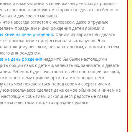
вым и важным днем в своей жизни день, когда родился 
день взрослые планируют и стараются сделать особенным 
я, так и для своего малыша.
, что навсегда остается с человеком, даже в трудные 
делаем праздники и дни рождения детей яркими и 
ы Киев на день рождения
. Одним из вариантов сделать 
ется приглашение профессиональных клоунов. Эти 
-настоящему веселым, познавательным, а помнить о нем 
воего дня рождения.
ев на день рождения
 надо что бы были настоящими 
ть общий язык с детьми, увлекать их, занимать и давать 
ания. Ребенок будет чувствовать себя настоящей звездой, 
 именно к нему пришли артисты, именно для него 
му есть чем похвастаться перед своими сверстниками. 
унов-весельчаков сделает даже самое обычное и ничем не 
настоящим событием, искрящиеся радостные глава 
оказательством того, что праздник удался.