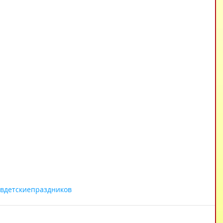
вдетскиепраздников