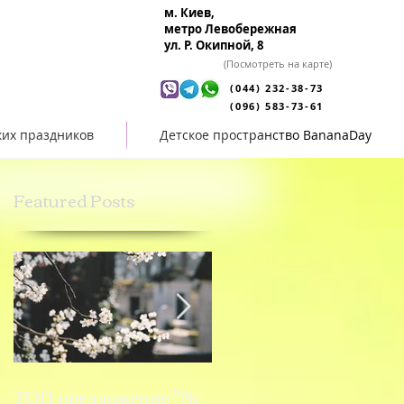
м. Киев,
метро Левобережная
ул. Р. Окипной, 8
(Посмотреть на карте)
(044) 232-38-73
(096) 583-73-61
ких праздников
Детское пространство BananaDay
Featured Posts
ТОП предложение "№
ТОП предложение "№