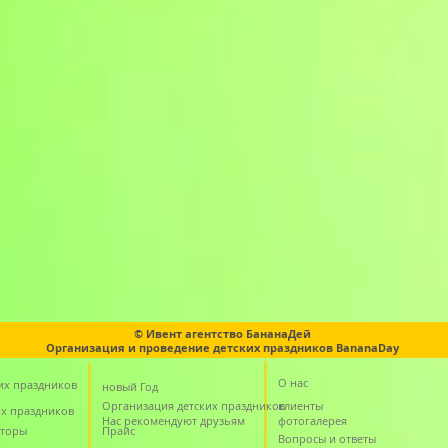
© Ивент агентство БананаДей
Организация и проведение детских праздников BananaDay
О нас
их праздников
новый Год
Организация детских праздников
клиенты
их праздников
Нас рекомендуют друзьям
фотогалерея
аторы
Прайс
Вопросы и ответы