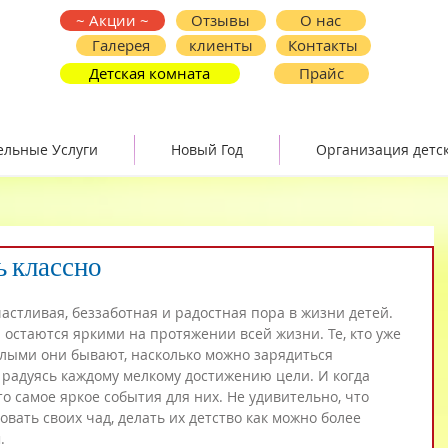
~ Акции ~
Отзывы
О нас
Галерея
клиенты
Контакты
Детская комната
Прайс
ельные Услуги
Новый Год
Организация детс
ь классно
частливая, беззаботная и радостная пора в жизни детей. 
остаются яркими на протяжении всей жизни. Те, кто уже 
илыми они бывают, насколько можно зарядиться 
 радуясь каждому мелкому достижению цели. И когда 
это самое яркое события для них. Не удивительно, что 
овать своих чад, делать их детство как можно более 
.