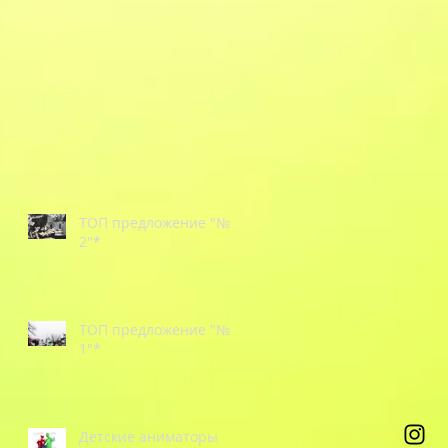
ТОП предложение "№
2"*
ТОП предложение "№
1"*
Детские аниматоры