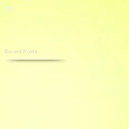
2"*
1"*
Recent Posts