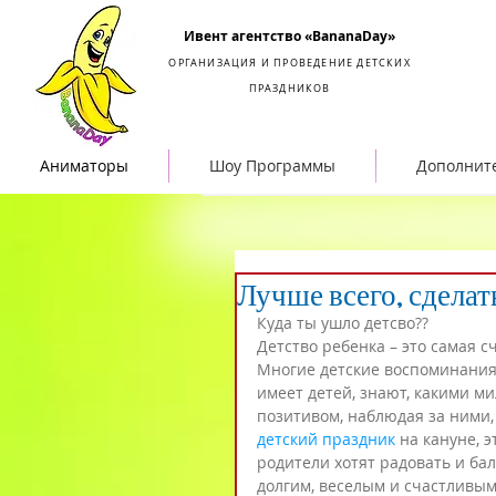
Организация и проведение детских праздников
Ивент агентство «BananaDay»
ОРГАНИЗАЦИЯ И ПРОВЕДЕНИЕ ДЕТСКИХ
ПРАЗДНИКОВ
Аниматоры
Шоу Программы
Дополнит
Лучше всего, сделат
Куда ты ушло детсво??
Детство ребенка – это самая с
Многие детские воспоминания 
имеет детей, знают, какими м
позитивом, наблюдая за ними,
детский праздник
 на кануне, 
родители хотят радовать и бал
долгим, веселым и счастливым