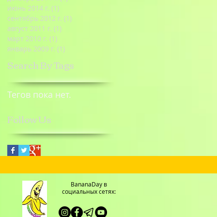
июнь 2014 г.
(1)
1 пост
сентябрь 2012 г.
(1)
1 пост
август 2011 г.
(1)
1 пост
март 2010 г.
(1)
1 пост
январь 2009 г.
(1)
1 пост
Search By Tags
Тегов пока нет.
Follow Us
BananaDay в
социальных сетях: