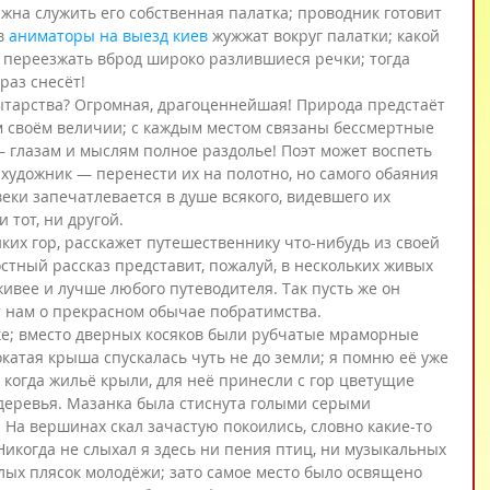
жна служить его собственная палатка; проводник готовит 
в 
аниматоры на выезд киев
 жужжат вокруг палатки; какой 
т переезжать вброд широко разлившиеся речки; тогда 
раз снесёт!
мытарства? Огромная, драгоценнейшая! Природа предстаёт 
м своём величии; с каждым местом связаны бессмертные 
глазам и мыслям полное раздолье! Поэт может воспеть 
художник — перенести их на полотно, но самого обаяния 
еки запечатлевается в душе всякого, видевшего их 
 тот, ни другой.
ких гор, расскажет путешественнику что-нибудь из своей 
остный рассказ представит, пожалуй, в нескольких живых 
ивее и лучше любого путеводителя. Так пусть же он 
т нам о прекрасном обычае побратимства.
е; вместо дверных косяков были рубчатые мраморные 
катая крыша спускалась чуть не до земли; я помню её уже 
когда жильё крыли, для неё принесли с гор цветущие 
деревья. Мазанка была стиснута голыми серыми 
. На вершинах скал зачастую покоились, словно какие-то 
Никогда не слыхал я здесь ни пения птиц, ни музыкальных 
ёлых плясок молодёжи; зато самое место было освящено 