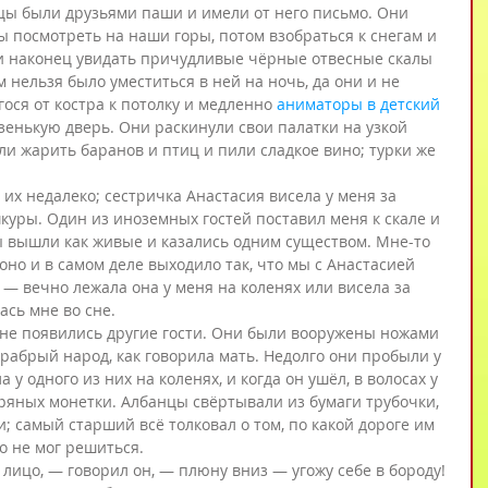
цы были друзьями паши и имели от него письмо. Они 
ы посмотреть на наши горы, потом взобраться к снегам и 
и наконец увидать причудливые чёрные отвесные скалы 
 нельзя было уместиться в ней на ночь, да они и не 
ся от костра к потолку и медленно 
аниматоры в детский 
зенькую дверь. Они раскинули свои палатки на узкой 
ли жарить баранов и птиц и пили сладкое вино; турки же 
 их недалеко; сестричка Анастасия висела у меня за 
куры. Один из иноземных гостей поставил меня к скале и 
ы вышли как живые и казались одним существом. Мне-то 
 оно и в самом деле выходило так, что мы с Анастасией 
 — вечно лежала она у меня на коленях или висела за 
лась мне во сне.
не появились другие гости. Они были вооружены ножами 
рабрый народ, как говорила мать. Недолго они пробыли у 
 у одного из них на коленях, и когда он ушёл, в волосах у 
бряных монетки. Албанцы свёртывали из бумаги трубочки, 
; самый старший всё толковал о том, по какой дороге им 
о не мог решиться.
лицо, — говорил он, — плюну вниз — угожу себе в бороду!