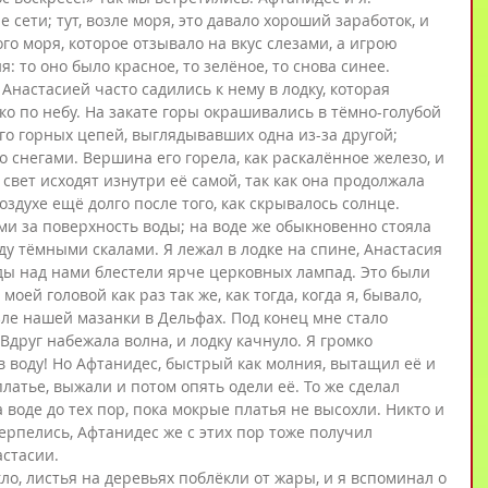
сети; тут, возле моря, это давало хороший заработок, и 
го моря, которое отзывало на вкус слезами, а игрою 
: то оно было красное, то зелёное, то снова синее.
 Анастасией часто садились к нему в лодку, которая 
чко по небу. На закате горы окрашивались в тёмно-голубой 
го горных цепей, выглядывавших одна из-за другой; 
о снегами. Вершина его горела, как раскалённое железо, и 
и свет исходят изнутри её самой, так как она продолжала 
здухе ещё долго после того, как скрывалось солнце. 
и за поверхность воды; на воде же обыкновенно стояла 
ду тёмными скалами. Я лежал в лодке на спине, Анастасия 
зды над нами блестели ярче церковных лампад. Это были 
моей головой как раз так же, как тогда, когда я, бывало, 
ле нашей мазанки в Дельфах. Под конец мне стало 
 Вдруг набежала волна, и лодку качнуло. Я громко 
в воду! Но Афтанидес, быстрый как молния, вытащил её и 
латье, выжали и потом опять одели её. То же сделал 
 воде до тех пор, пока мокрые платья не высохли. Никто и 
терпелись, Афтанидес же с этих пор тоже получил 
стасии.
кло, листья на деревьях поблёкли от жары, и я вспоминал о 