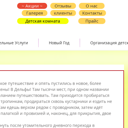
~ Акции ~
Отзывы
О нас
Галерея
клиенты
Контакты
Детская комната
Прайс
ельные Услуги
Новый Год
Организация детс
кое путешествие и опять пустились в новое, более 
кены! В Дельфы! Там тысячи мест, при одном названии 
еланием путешествовать. Там приходится пробираться 
 тропинкам, продираться сквозь кустарники и ездить не 
Сам едешь верхом рядом с проводником, затем идёт 
палаткой и провизией и, наконец, для прикрытия, двое 
нуть после утомительного дневного перехода в 