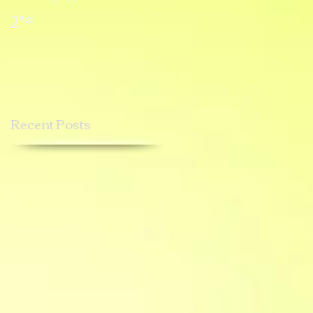
2"*
1"*
Recent Posts