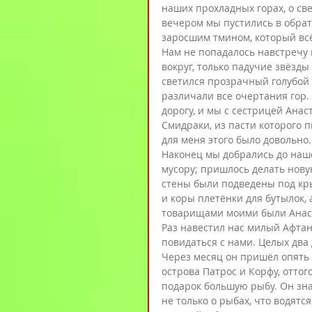
наших прохладных горах, о св
вечером мы пустились в обрат
заросшим тмином, который всё 
Нам не попадалось навстречу 
вокруг, только падучие звёзды 
светился прозрачный голубой в
различали все очертания гор. 
дорогу, и мы с сестрицей Анас
Смидраки, из пасти которого п
для меня этого было довольно.
Наконец мы добрались до нашег
мусору; пришлось делать нову
стены были подведены под кры
и коры плетёнки для бутылок, 
товарищами моими были Анаст
Раз навестил нас милый Афтани
повидаться с нами. Целых два 
Через месяц он пришёл опять и
острова Патрос и Корфу, оттог
подарок большую рыбу. Он знал
не только о рыбах, что водятся