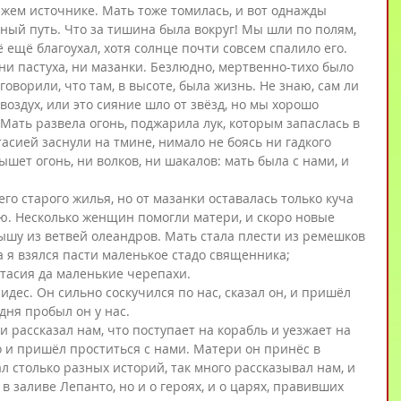
ежем источнике. Мать тоже томилась, и вот однажды 
ный путь. Что за тишина была вокруг! Мы шли по полям, 
ещё благоухал, хотя солнце почти совсем спалило его. 
ни пастуха, ни мазанки. Безлюдно, мертвенно-тихо было 
говорили, что там, в высоте, была жизнь. Не знаю, сам ли 
оздух, или это сияние шло от звёзд, но мы хорошо 
Мать развела огонь, поджарила лук, которым запаслась в 
тасией заснули на тмине, нимало не боясь ни гадкого 
ышет огонь, ни волков, ни шакалов: мать была с нами, и 
о старого жилья, но от мазанки оставалась только куча 
ю. Несколько женщин помогли матери, и скоро новые 
шу из ветвей олеандров. Мать стала плести из ремешков 
а я взялся пасти маленькое стадо священника; 
асия да маленькие черепахи.
дес. Он сильно соскучился по нас, сказал он, и пришёл 
дня пробыл он у нас.
 рассказал нам, что поступает на корабль и уезжает на 
о и пришёл проститься с нами. Матери он принёс в 
 столько разных историй, так много рассказывал нам, и 
 в заливе Лепанто, но и о героях, и о царях, правивших 