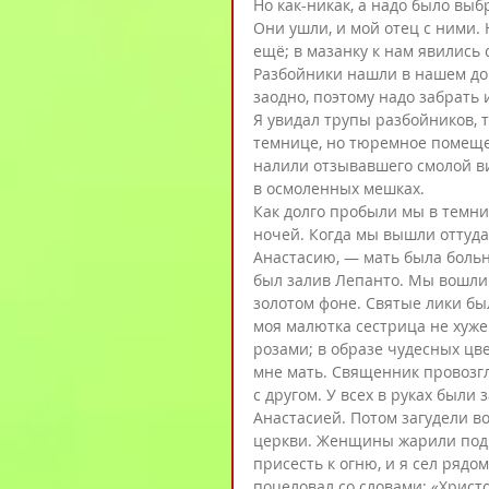
Но как-никак, а надо было выб
Они ушли, и мой отец с ними.
ещё; в мазанку к нам явились с
Разбойники нашли в нашем дом
заодно, поэтому надо забрать и
Я увидал трупы разбойников, тр
темнице, но тюремное помещен
налили отзывавшего смолой ви
в осмоленных мешках.
Как долго пробыли мы в темни
ночей. Когда мы вышли оттуда,
Анастасию, — мать была больна
был залив Лепанто. Мы вошли
золотом фоне. Святые лики был
моя малютка сестрица не хуже
розами; в образе чудесных цве
мне мать. Священник провозгла
с другом. У всех в руках были
Анастасией. Потом загудели в
церкви. Женщины жарили под 
присесть к огню, и я сел рядо
поцеловал со словами: «Христо