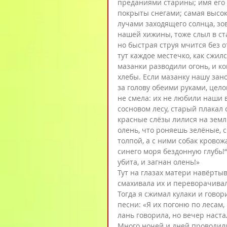
преданиями старины; имя его 
покрыты снегами; самая высок
лучами заходящего солнца, зо
нашей хижины, тоже слыл в ст
но быстрая струя мчится без 
тут каждое местечко, как сжи
мазанки разводили огонь, и ког
хлебы. Если мазанку нашу зано
за голову обеими руками, цело
не смела: их не любили наши 
сосновом лесу, старый плакал 
красные слёзы лилися на земл
олень, что роняешь зелёные, с
толпой, а с ними собак кровож
синего моря бездонную глубь!“
убита, и загнан олень!»
Тут на глазах матери навёрты
смахивала их и переворачивал
Тогда я сжимал кулаки и говор
песни: «Я их погоню по лесам,
лань говорила, но вечер настал
Много ночей и дней проводили