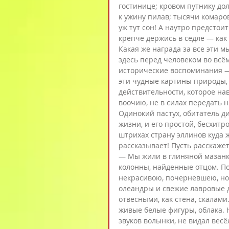
гостинице; кровом путнику дол
к ужину пилав; тысячи комаро
уж тут сон! А наутро предстои
крепче держись в седле — как 
Какая же награда за все эти 
здесь перед человеком во всё
исторические воспоминания — 
эти чудные картины природы, 
действительности, которое нав
воочию, не в силах передать ни
Одинокий пастух, обитатель ди
жизни, и его простой, бесхитр
штрихах страну эллинов куда ж
рассказывает! Пусть расскаже
— Мы жили в глиняной мазанк
колонны, найденные отцом. По
некрасивою, почерневшею, но 
олеандры и свежие лавровые 
отвесными, как стена, скалами
живые белые фигуры, облака. 
звуков волынки, не видал вес