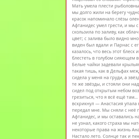
Мать умела плести рыболовные 
мы долго жили на берегу чудно
красок напоминало слёзы оленя
Афтанидес умел грести, и мы с
скользила по заливу, как обла
цвет; с залива было видно мно
виден был вдали и Парнас с ег
казалось, что весь этот блеск 
блестеть в голубом сияющем во
Белые чайки задевали крыльям
такая тишь, как в Дельфах меж
сидела у меня на груди, а звё
те же звёзды, и стояли они над 
сидел под открытым небом воз
грезиться, что я всё ещё там…
вскрикнул — Анастасия упала 
передал мне. Мы сняли с неё п
Афтанидес, и мы оставались на
не узнал, какого страха мы на
некоторые права на жизнь Ана
Настало лето. Солнце так и пе