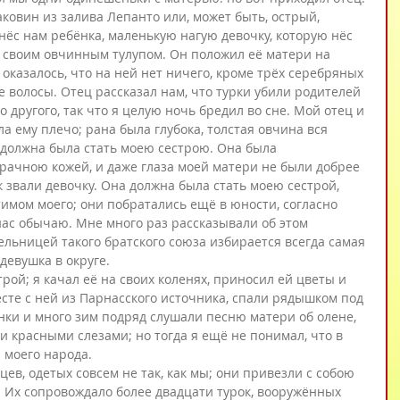
аковин из залива Лепанто или, может быть, острый, 
нёс нам ребёнка, маленькую нагую девочку, которую нёс 
 своим овчинным тулупом. Он положил её матери на 
, оказалось, что на ней нет ничего, кроме трёх серебряных 
 волосы. Отец рассказал нам, что турки убили родителей 
о другого, так что я целую ночь бредил во сне. Мой отец и 
а ему плечо; рана была глубока, толстая овчина вся 
должна была стать моею сестрою. Она была 
рачною кожей, и даже глаза моей матери не были добрее 
 звали девочку. Она должна была стать моею сестрой, 
тимом моего; они побратались ещё в юности, согласно 
ас обычаю. Мне много раз рассказывали об этом 
льницей такого братского союза избирается всегда самая 
девушка в округе.
рой; я качал её на своих коленях, приносил ей цветы и 
те с ней из Парнасского источника, спали рядышком под 
ки и много зим подряд слушали песню матери об олене, 
 красными слезами; но тогда я ещё не понимал, что в 
 моего народа.
ев, одетых совсем не так, как мы; они привезли с собою 
. Их сопровождало более двадцати турок, вооружённых 