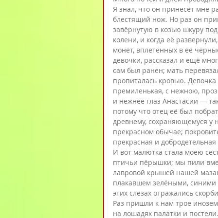
Я знал, что он принесёт мне р
блестящий нож. Но раз он при
завёрнутую в козью шкуру под
колени, и когда её развернули
монет, вплетённых в её чёрные
девочки, рассказал и ещё мног
сам был ранен; мать перевязал
пропиталась кровью. Девочка 
премиленькая, с нежною, проз
и нежнее глаз Анастасии — так
потому что отец её был побра
древнему, сохраняющемуся у н
прекрасном обычае; покровите
прекрасная и добродетельная 
И вот малютка стала моею сест
птичьи пёрышки; мы пили вмес
лавровой крышей нашей мазан
плакавшем зелёными, синими и
этих слезах отражались скорби
Раз пришли к нам трое иноземц
на лошадях палатки и постели