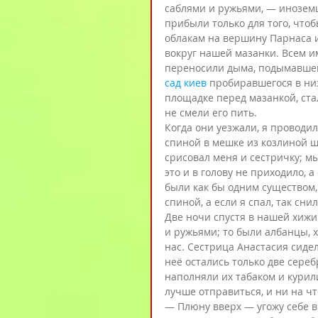
саблями и ружьями, — инозем
прибыли только для того, чтоб
облакам на вершину Парнаса 
вокруг нашей мазанки. Всем им
переносили дыма, подымавшего
сад киев
 пробиравшегося в ни
площадке перед мазанкой, ста
не смели его пить.
Когда они уезжали, я проводил
спиной в мешке из козлиной ш
срисовал меня и сестричку; м
это и в голову не приходило, а
были как бы одним существом,
спиной, а если я спал, так сни
Две ночи спустя в нашей хижи
и ружьями; то были албанцы, х
нас. Сестрица Анастасия сидела
неё остались только две сере
наполняли их табаком и курили
лучше отправиться, и ни на чт
— Плюну вверх — угожу себе в 