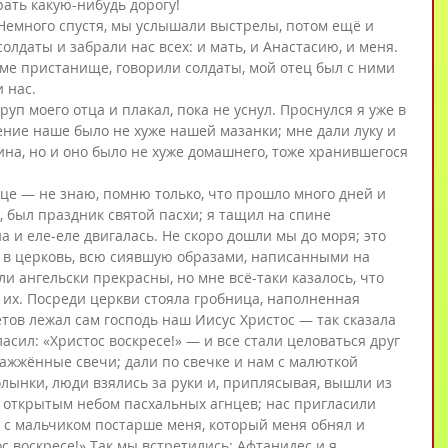
рать какую-нибудь дорогу!
 Немного спустя, мы услышали выстрелы, потом ещё и 
олдаты и забрали нас всех: и мать, и Анастасию, и меня. 
е пристанище, говорили солдаты, мой отец был с ними 
 нас.
уп моего отца и плакал, пока не уснул. Проснулся я уже в 
ие наше было не хуже нашей мазанки; мне дали луку и 
на, но и оно было не хуже домашнего, тоже хранившегося 
це — не знаю, помню только, что прошло много дней и 
 был праздник святой пасхи; я тащил на спине 
 и еле-еле двигалась. Не скоро дошли мы до моря; это 
 в церковь, всю сиявшую образами, написанными на 
и ангельски прекрасны, но мне всё-таки казалось, что 
 их. Посреди церкви стояла гробница, наполненная 
тов лежал сам господь наш Иисус Христос — так сказала 
сил: «Христос воскресе!» — и все стали целоваться друг 
 зажжённые свечи; дали по свечке и нам с малюткой 
олынки, люди взялись за руки и, приплясывая, вышли из 
открытым небом пасхальных агнцев; нас пригласили 
м с мальчиком постарше меня, который меня обнял и 
с воскресе!» Так мы встретились: Афтанидес и я.