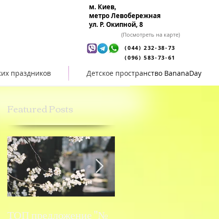
м. Киев,
метро Левобережная
ул. Р. Окипной, 8
(Посмотреть на карте)
(044) 232-38-73
(096) 583-73-61
ких праздников
Детское пространство BananaDay
Featured Posts
ТОП предложение "№
ТОП предложение "№