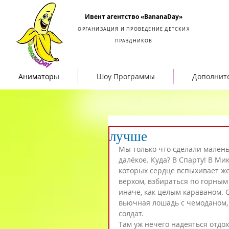
Организация и проведение детских праздников
Ивент агентство «BananaDay»
ОРГАНИЗАЦИЯ И ПРОВЕДЕНИЕ ДЕТСКИХ
ПРАЗДНИКОВ
Аниматоры
Шоу Программы
Дополнит
лучше
Мы только что сделали малень
далёкое. Куда? В Спарту! В Ми
которых сердце вспыхивает ж
верхом, взбираться по горным
иначе, как целым караваном. 
вьючная лошадь с чемоданом, 
солдат.
Там уж нечего надеяться отдох