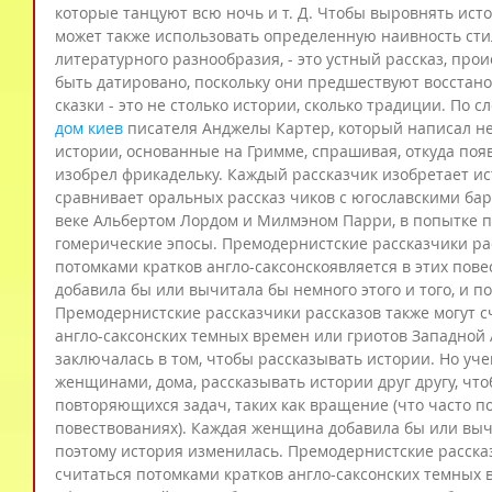
которые танцуют всю ночь и т. Д. Чтобы выровнять исто
может также использовать определенную наивность стиля
литературного разнообразия, - это устный рассказ, про
быть датировано, поскольку они предшествуют восстано
сказки - это не столько истории, сколько традиции. По с
дом киев
 писателя Анджелы Картер, который написал 
истории, основанные на Гримме, спрашивая, откуда появи
изобрел фрикадельку. Каждый рассказчик изобретает и
сравнивает оральных рассказ чиков с югославскими ба
веке Альбертом Лордом и Милмэном Парри, в попытке по
гомерические эпосы. Премодернистские рассказчики рас
потомками кратков англо-саксонскоявляется в этих пов
добавила бы или вычитала бы немного этого и того, и п
Премодернистские рассказчики рассказов также могут с
англо-саксонских темных времен или гриотов Западной 
заключалась в том, чтобы рассказывать истории. Но уче
женщинами, дома, рассказывать истории друг другу, что
повторяющихся задач, таких как вращение (что часто по
повествованиях). Каждая женщина добавила бы или вычит
поэтому история изменилась. Премодернистские рассказ
считаться потомками кратков англо-саксонских темных 