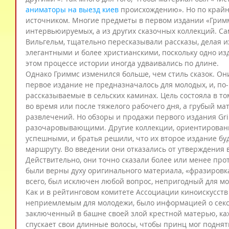
аниматоры на выезд киев
 происхождению». Но по край
источником. Многие предметы в первом издании «Гримм
интервьюируемых, а из других сказочных коллекций. Сам
Вильгельм, тщательно пересказывали рассказы, делая и
элегантными и более христианскими, поскольку одно изд
этом процессе истории иногда удваивались по длине.
Однако Гриммс изменился больше, чем стиль сказок. Он
первое издание не предназначалось для молодых, и, по-
рассказываемые в сельских каминах. Цель состояла в то
во время или после тяжелого рабочего дня, а грубый ма
развлечений. Но обзоры и продажи первого издания Gr
разочаровывающими. Другие коллекции, ориентированн
успешными, и братья решили, что их второе издание буд
маршруту. Во введении они отказались от утверждения
Действительно, они точно сказали более или менее прот
были верны духу оригинального материала, «фразировка
всего, был исключен любой вопрос, непригодный для м
Как и в рейтинговом комитете Ассоциации киноискусств 
неприемлемым для молодежи, было информацией о сексе
заключенный в башне своей злой крестной матерью, каж
спускает свои длинные волосы, чтобы принц мог поднят