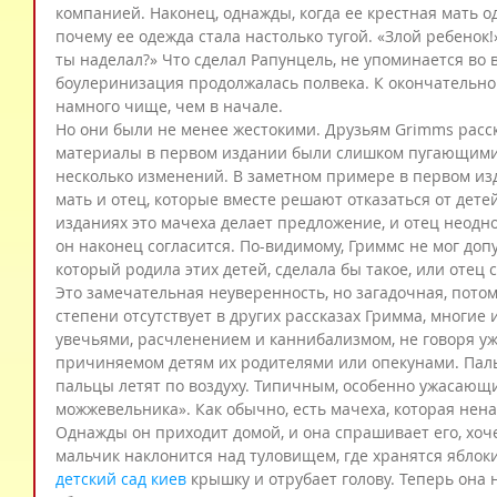
компанией. Наконец, однажды, когда ее крестная мать од
почему ее одежда стала настолько тугой. «Злой ребенок!»
ты наделал?» Что сделал Рапунцель, не упоминается во 
боулеринизация продолжалась полвека. К окончательно
намного чище, чем в начале.
Но они были не менее жестокими. Друзьям Grimms расск
материалы в первом издании были слишком пугающими д
несколько изменений. В заметном примере в первом изд
мать и отец, которые вместе решают отказаться от детей
изданиях это мачеха делает предложение, и отец неодно
он наконец согласится. По-видимому, Гриммс не мог допу
который родила этих детей, сделала бы такое, или отец 
Это замечательная неуверенность, но загадочная, потом
степени отсутствует в других рассказах Гримма, многие 
увечьями, расчленением и каннибализмом, не говоря уж
причиняемом детям их родителями или опекунами. Пал
пальцы летят по воздуху. Типичным, особенно ужасающи
можжевельника». Как обычно, есть мачеха, которая нена
Однажды он приходит домой, и она спрашивает его, хочет
мальчик наклонится над туловищем, где хранятся яблоки
детский сад киев
 крышку и отрубает голову. Теперь она 