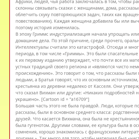
Африки, людей, чья работа заключалась в том, чтобы ра
склонны связывать сказки с женщинами, дома, рассказыв
облегчить скуку повторяющихся задач, таких как вращени
повествованиях). Каждая женщина добавила бы или вычит
поэтому история изменилась.
В эпоху Гриммс индустриализация начала упрощать или
домашние дела. По этой причине, среди прочего, ораль
Интеллектуалы считали это катастрофой. Отсюда и мног
периода, в том числе «Гриммы». Это были спасательные
к их первому изданию утверждает, что почти все их ма
устных традиций своего региона и «являются чисто нем
происхождению». Это говорит о том, что рассказы был
людьми, а Братья говорят, что их основным источником,
крестьянка из деревни недалеко от Касселя. Они утвержд
что сказал Вихман или другие: «Никаких подробностей н
украшено». [Cartoon id = "a16709"]
Большая часть этого не была правдой. Люди, которые п
рассказы, были в основном среднего класса: родственник
друзей. Что касается Вихмана, она была не крестьянином
была гугенотом. Другими словами, ее культура была в ос
сомнения, хорошо знакомилась с французскими литерат
другими ». Так много для того, чтобы материал был «чис