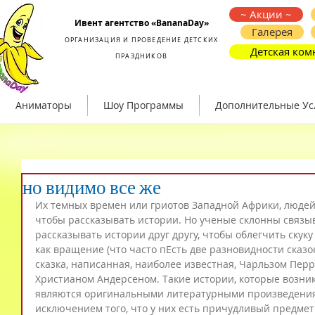
Организация и проведение детских праздников
~ Акции ~
Ивент агентство «BananaDay»
Галерея
ОРГАНИЗАЦИЯ И ПРОВЕДЕНИЕ ДЕТСКИХ
Детская ком
ПРАЗДНИКОВ
Аниматоры
Шоу Программы
Дополнительные Ус
но видимо все же
Их темных времен или гриотов Западной Африки, людей,
чтобы рассказывать истории. Но ученые склонны связыв
рассказывать истории друг другу, чтобы облегчить скук
как вращение (что часто пЕсть две разновидности сказок
сказка, написанная, наиболее известная, Чарльзом Перр
Христианом Андерсеном. Такие истории, которые возник
являются оригинальными литературными произведениям
исключением того, что у них есть причудливый предмет: