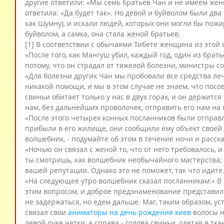
другие ответили: «Мы семь братьев Чан и не имеем же
ответила: «Да будет так». Но девой и буйволом были два 
как Шумну), и искали людей, которых они могли бы пож
буйволом, а самка, она стала женой братьев.
[1] В соответствии с обычаями Тибете женщина из этой
«После того, как Мангуш убил, каждый год, один из брать
потому, что он страдал от тяжелой болезни, министры со
«Для болезни других Чан мы пробовали все средства ле
никакой помощи, и мы в этом случае не знаем, что посове
свиньи обитает только у нас в двух горах, и он держится
нам, без дальнейших проволочек, отправить его нам на
«После этого четырех конных посланников были отправле
прибыли в его жилище, они сообщили ему объект своей ми
волшебник, - подумайте об этом в течение ночи и расска
«Ночью он связал с женой то, что от него требовалось, и 
ты смотришь, как волшебник необычайного мастерства; н
вашей репутации. Однако это не поможет, так что идите
«На следующее утро волшебник сказал посланникам:« В
этим вопросом, и доброе предзнаменование представило
не задержаться, но едем дальше. Маг, таким образом, у
связал свои 
аниматоры на день рождения киев
 волосы н
левой руке четки, а справа - голова свиньи, одетая в тка