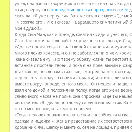
ушел, она взяла скворечник и сожгла его на очаг. Когда 
птица вернулась 
проведение детских праздников киев
 
сказала: «Я уже вернулся». Затем сказал ее муж: «Где мо
«Я сожгла его». И он сказал: «Барама, это симпатичный 
моей душой».
Когда Сын Чан, как и прежде, схватил Ссиди и унес его, С
Сын Чан покачал головой, не произнося ни слова, и Сс
«Долгое время, когда в счастливой стране жили мужчин
много плохих качеств, и он не заботился ни о чем, кроме
жена сказала ему: «По твоему образу жизни ты растратил
встаньте с постели твоей, и пока я на поле, выйди и ози
«Так как он, по словам этих слов, смотрел на него, он ви
перешло за пагоду со своими стадами; и птицы, лисы и
вместе вокруг определенного места. Он пошел и нашел п
взял его домой и положил на полку. Когда его жена верн
сливочного масла на полке, она спросила: «Где ты нашел
он ответил: «Я сделал по твоему слову и нашел это». За
но на мгновение, и так много нашел».
«Тогда человек решил показать свои способности и сказа
одежда и ищейка ». Жена предоставила их соответственно
кроме них, лук, шапку и мантию, сел на лошади, привел 