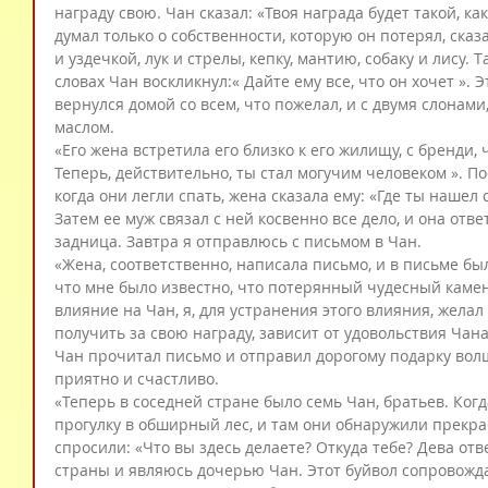
награду свою. Чан сказал: «Твоя награда будет такой, ка
думал только о собственности, которую он потерял, сказ
и уздечкой, лук и стрелы, кепку, мантию, собаку и лису. 
словах Чан воскликнул:« Дайте ему все, что он хочет ». 
вернулся домой со всем, что пожелал, и с двумя слонами,
маслом.
«Его жена встретила его близко к его жилищу, с бренди, 
Теперь, действительно, ты стал могучим человеком ». По
когда они легли спать, жена сказала ему: «Где ты нашел 
Затем ее муж связал с ней косвенно все дело, и она отве
задница. Завтра я отправлюсь с письмом в Чан.
«Жена, соответственно, написала письмо, и в письме бы
что мне было известно, что потерянный чудесный камен
влияние на Чан, я, для устранения этого влияния, желал е
получить за свою награду, зависит от удовольствия Чана
Чан прочитал письмо и отправил дорогому подарку вол
приятно и счастливо.
«Теперь в соседней стране было семь Чан, братьев. Когд
прогулку в обширный лес, и там они обнаружили прекра
спросили: «Что вы здесь делаете? Откуда тебе? Дева отв
страны и являюсь дочерью Чан. Этот буйвол сопровождае