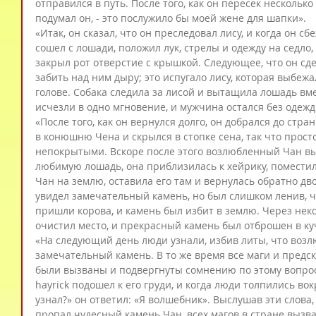
отправился в путь. После того, как он пересек несколько р
подумал он, - это послужило бы моей жене для шапки».
«Итак, он сказал, что он преследовал лису, и когда он сб
сошел с лошади, положил лук, стрелы и одежду на седло,
закрыл рот отверстие с крышкой. Следующее, что он сде
забить над ним дыру; это испугало лису, которая выбежа
голове. Собака следила за лисой и вытащила лошадь вме
исчезли в одно мгновение, и мужчина остался без одежд
«После того, как он вернулся долго, он добрался до стр
в конюшню Чена и скрылся в стопке сена, так что просто
непокрытыми. Вскоре после этого возлюбленный Чан выш
любимую лошадь, она приблизилась к хейрику, помести
Чан на землю, оставила его там и вернулась обратно дво
увидел замечательный камень, но был слишком ленив, чт
пришли корова, и камень был избит в землю. Через нек
очистил место, и прекрасный камень был отброшен в ку
«На следующий день люди узнали, избив литы, что воз
замечательный камень. В то же время все маги и предс
были вызваны и подвергнуты сомнению по этому вопросу
hayrick подошел к его груди, и когда люди толпились вок
узнал?» он ответил: «Я волшебник». Выслушав эти слова,
пропал чудесный камень Чан, всех магов в стране вызва