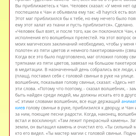
Вы приближаетесь к Чан. Человек сказал: «У меня нет од
поспешила к Чан и объявила ему так: «В hayrick есть вол
Этот маг приблизился бы к тебе, но ему нечего было поя
ему этот халат из ткани и пусть приблизится». Сделано.
«Человек был взят, и после того, как он поклонился Чан, 
исполнения его волшебных прелестей. На этот вопрос о
моих магических заклинаний необходимо, чтобы у меня 
полотен из пяти цветов и немного пакетирования» (свящ
Когда все это было подготовлено, маг отложил голову св
тряпками из пяти цветов, завязал на большом пакетиро
в медитации. В назначенный день собрались все люди, и
(плащ), поставил себя с головой свиньи в руке на улице.
волшебник, показывая голову свиньи, сказал: «Здесь нет
эти слова. «Потому что поэтому, - сказал волшебник, - 
быть найден среди людей, мы должны искать его в друго
«С этими словами волшебник, все еще держащий 
анимат
киев
 голову свиньи в руке, приблизился к дворцу, и Ча
за ним, поющие песни радости. Когда, наконец, волшебн
встал и воскликнул: «Там лежит прекрасный камень». За
земли, он вытащил камень и очистил его. «Ты сильный ма
кто его видел. «Ты мастер магии с головой свиньи. Подн