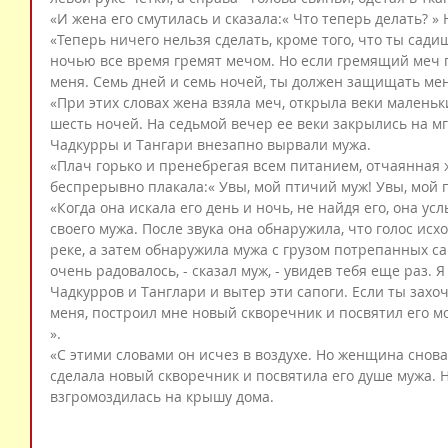
«И жена его смутилась и сказала:« Что теперь делать? » 
«Теперь ничего нельзя сделать, кроме того, что ты садишь
ночью все время гремят мечом. Но если гремящий меч п
меня. Семь дней и семь ночей, ты должен защищать мен
«При этих словах жена взяла меч, открыла веки маленьк
шесть ночей. На седьмой вечер ее веки закрылись на мг
Чадкурры и Тангари внезапно вырвали мужа.
«Плач горько и пренебрегая всем питанием, отчаянная ж
беспрерывно плакала:« Увы, мой птичий муж! Увы, мой 
«Когда она искала его день и ночь, не найдя его, она у
своего мужа. После звука она обнаружила, что голос исх
реке, а затем обнаружила мужа с грузом потрепанных сап
очень радовалось, - сказал муж, - увидев тебя еще раз. 
Чадкурров и Танглари и вытер эти сапоги. Если ты захоч
меня, построил мне новый скворечник и посвятил его мо
».
«С этими словами он исчез в воздухе. Но женщина снова
сделала новый скворечник и посвятила его душе мужа. 
взгромоздилась на крышу дома.