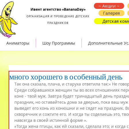
Организация и проведение детских праздников
~ Акции ~
Ивент агентство «BananaDay»
Галерея
ОРГАНИЗАЦИЯ И ПРОВЕДЕНИЕ ДЕТСКИХ
Детская ком
ПРАЗДНИКОВ
Аниматоры
Шоу Программы
Дополнительные Ус
много хорошего в особенный день
Так она сказала, плача, и старуха ответила так:« Не гов
Среди собравшихся женщин ты во всех отношениях пере
коне - твой муж. Завтра будет тринадцатый день праздн
праздник, но оставайтесь дома за дверью, пока ваш муж 
выведет его конь из конюшни и не сядет на праздник. В
скворечник и сожгите его. И когда ты соделаешь это, тв
навсегда в своей истинной форме ».
«Тогда жена птицы, как ей сказали, сделала это; и когда 