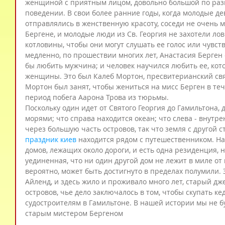
женщиной с приятным лицом, довольно большой по разм
поведении. В свои более ранние годы, когда молодые д
отправлялись в женственную красоту, соседи не очень м
Бергене, и молодые люди из Св. Георгия не захотели лов
котловины, чтобы они могут слушать ее голос или чувство
медленно, по прошествии многих лет, Анастасия Берген
бы любить мужчина; и человек научился любить ее, кот
женщины. Это был Калеб Мортон, пресвитерианский свя
Мортон был занят, чтобы жениться на мисс Берген в тече
период побега Аарона Трова из тюрьмы.
Поскольку один идет от Святого Георгия до Гамильтона, 
морями; что справа находится океан; что слева - внутр
через большую часть островов, так что земля с другой с
праздник киев
 находится рядом с путешественником. На
домов, лежащих около дороги, и есть одна резиденция, н
уединенная, что ни один другой дом не лежит в миле от н
вероятно, может быть достигнуто в пределах полумили. 
Айленд, и здесь жило и проживало много лет, старый д
островов, чье дело заключалось в том, чтобы скупать ке
судостроителям в Гамильтоне. В нашей истории мы не б
старым мистером Бергеном