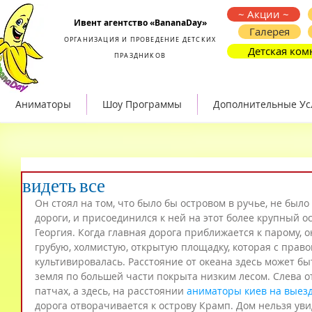
Организация и проведение детских праздников
~ Акции ~
Ивент агентство «BananaDay»
Галерея
ОРГАНИЗАЦИЯ И ПРОВЕДЕНИЕ ДЕТСКИХ
Детская ком
ПРАЗДНИКОВ
Аниматоры
Шоу Программы
Дополнительные Ус
видеть все
Он стоял на том, что было бы островом в ручье, не было
дороги, и присоединился к ней на этот более крупный ос
Георгия. Когда главная дорога приближается к парому, о
грубую, холмистую, открытую площадку, которая с право
культивировалась. Расстояние от океана здесь может быт
земля по большей части покрыта низким лесом. Слева от
патчах, а здесь, на расстоянии 
аниматоры киев на выез
дорога отворачивается к острову Крамп. Дом нельзя увид