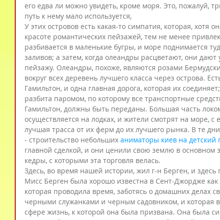
его едва ли можно увидеть, кроме моря. Это, пожалуй, тр
путь к нему мало используется,
У этих островов есть какая-то симпатия, которая, хотя о
красоте романтических пейзажей, тем не менее привлек
разбивается в маленькие бугры, и море поднимается туд
заливов; а затем, когда олеандры расцветают, они дают
пейзажу. Олеандры, похоже, являются розами Бермудски
вокруг всех деревень лучшего класса через острова. Есть
Гамильтон, и одна главная дорога, которая их соединяет;
разбита паромом, по которому все транспортные средст
Гамильтон, должны быть переданы. Большая часть локом
осуществляется на лодках, и жители смотрят на море, с е
лучшая трасса от их ферм до их лучшего рынка. В те дни
- строительство небольших 
аниматоры киев на детский 
главной сделкой, и они ценили свою землю в основном 
кедры, с которыми эта торговля велась.
Здесь, во время нашей истории, жил г-н Берген, и здесь
Мисс Берген была хорошо известна в Сент-Джордже как 
которая проводила время, заботясь о домашних делах св
черными служанками и черным садовником, и которая вы
сфере жизнь, к которой она была призвана. Она была с