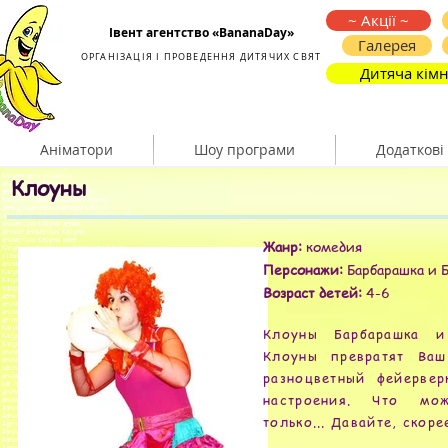
Организация и проведение детских праздников
~ Акції ~
Івент агентство «BananaDay»
Галерея
ОРГАНІЗАЦІЯ І ПРОВЕДЕННЯ ДИТЯЧИХ СВЯТ
Дитяча кімн
Аніматори
Шоу програми
Додаткові
Клоуны день рождения
Клоуны
аниматоры Клоуны
день рождения в стиле Клоуны
Клоуны на день рождения ребенка
день рождения аниматоры Клоуны
аниматоры Клоуны на день рождения ребенка
аниматоры Клоуны детям
детские аниматоры Клоуны
аниматоры Клоуны киев
Жанр:
комедия
Клоуны аниматоры на детский праздник
отзывы аниматоры Клоуны
Персонажи:
Барбарашка и 
аниматоры Клоуны заказать
Клоуны день рождения
Клоуны в стиле Клоуны
Возраст детей:
4-6
оформление в стиле Клоуны
день рождения аниматоры Клоуны
аниматоры Клоуны детям
аниматоры Клоуны на день рождения ребенка
детские аниматоры Клоуны
Клоуны аниматор
Клоуны Барбарашка и
Клоуны аниматоры видео
Клоуны аниматоры на детский праздник
Клоуны превратят Ваш
аниматор Клоуны на дом
аниматоры Клоуны на детский день рождения
заказать аниматоров Клоуны
разноцветный фейерве
аниматоры Клоуны на выпускной
как провести день рождения ребенка
дисней аниматор
настроения. Что мож
аниматор русалочка
#аниматор цена
#аниматоры киев цена
только... Давайте, скоре
#детские аниматоры цены
#аниматоры на праздник цена
#аниматоры на детский праздник цена