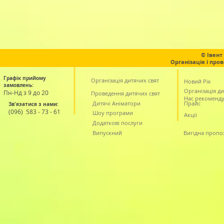
© Івент
Організація і про
Графік прийому
Організація дитячих свят
Новий Рік
замовлень:
Організація ди
Пн-Нд з 9 до 20
Проведення дитячих свят
Нас рекоменд
Дитячі Аніматори
Прайс
Зв'язатися з нами:
(
096) 583 - 73 - 61
Шоу програми
Акції
Додаткові послуги
Випускний
Вигідна пропо