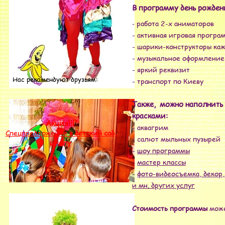
#детские аниматоры киев цены
#аниматоры на детский праздник киев цена
В программу день рожден
#аниматор на день рождения цена
#аниматор на день рождения ребенка цена
#аниматор домой киев цена
#заказать аниматора
работа 2-х аниматоров
-
#сколько стоит аниматор
#аниматор недорого
- активная игровая програ
#аниматор на дом
#детский праздник цены
#аниматоры стоимость
- шарики-конструкторы ка
#аниматор цена, #аниматоры киев цена, #детские аниматоры цены, #аниматоры на праздник цена, #аниматоры на детский праздник цена, #детск
киев цена, #заказать аниматора
#сколько стоит аниматор, #аниматор недорого, #аниматор на дом, #детский праздник цены, #аниматоры стоимость #детский праздник заказать 
- музыкальное оформление
ребенка киев #аниматоры киев #аниматоры на детский праздник киев отзывы #организация детских праздников киев отзывы #аниматоры киев не
аниматор для детей #детский центр развития минск #детский центр развития киев #детский праздник заказать клоуна Киев #детский центр разви
#аниматоры на детский день рождения киев #клоуны на детский праздник киев #клоуны на детский праздник #аниматоры на детский день рожден
- яркий реквизит
#клоуны на день рождения киев #праздник киев #аниматоры на детский праздник киев #аниматоры на детский день рождения киев #клоуны на д
#праздник #аниматоры на день рождения киев #аниматоры на детский праздник киев #клоуны киев #клоуны на детский праздник киев #заказать
#аниматоры на новый год киев #аниматор киев 300 грн #праздник #пещера сказок #детские аниматоры киев цены #клоуны на детский праздник #
Нас рекомендуют друзьям:
- транспорт по Киеву
рождения #праздник букваря #заказать клоуна киев #клоуны на день рождения киев #аниматоры на день рождения ребенка киев #праздник #аним
киев #организация детских праздников киев #клоуны на день рождения #праздник детства #клоуны на детский праздник #заказ клоунов на детс
аниматоры киев #стоимость клоуна #праздник #детский день рождение #заказ клоуна на дом киев #выпускной в детском саду #праздник #заказ к
корпоративных мероприятий #корпоративные праздники #аниматоры +на праздник #эвент агентство #детские аниматоры #аниматоры +на детский
#детские аниматоры киев #аниматор +в детский сад +на день рождения #аниматоры +на детский день рождения киев #детские аниматоры +на ден
#аниматоры +на день рождения #день аниматора #аниматоры +для детей #клоуны +на день рождения #аниматоры +на праздник #детский праздни
Также, можно наполнить
#аниматоры клоуны #услуги аниматора #день рождения ребенка #аниматоры киев недорого #аниматоры киев детский праздник заказать клоуна 
миньоны #заказ аниматора #аниматоры +на выпускной #проведение детских праздников #день клоуна #АНИМАТОРЫ КИЕВ #детский аниматор киев
киев цена #аниматоры +на детский праздник киев цена #аниматор +на день рождения киев бананадей#аниматоры киев недорого bananaday#анимат
красками:
киев #аниматоры +на детский день рождения киев #детские праздники киев #+все +для праздника киев #детский праздник цены #аниматоры +на 
Акция!!!
год 2018 где #новый год 2020 недорого #новый год 2019 +как встречать #сценарий +на новый год 2021 #где встретить новый год 2017 #дома +на 
- аквагрим
#как отдыхаем +на новый год 2017 #новый год 2018 2019 #корпоратив +на новый год 2018 #новый год +в киеве 2018 #новый год 2018 под киевом #г
нового года 2018 +в киеве #новый год +в киеве 2018 цены #дед мороз 2019 #письмо деду морозу 2020 #дед мороз 2023 года #аниматоры киев детс
Спецпредложение
в детский сад,
#новый год +с детьми #дедом +для детей #дом снегурочки #дед мороз +и снегурочка #костюм деда мороза +и снегурочки #аниматоры киев детски
- салют мыльных пузырей
купить #заказать деда мороза +и снегурочку #новогодние снегурочки деде мороза #дед мороз +и снегурочка +на новый #дед мороз +и снегурочк
школу
мороз +и снегурочка +для детей #интернет магазин костюмов деда мороза +и снегурочки #дед мороз +и снегурочка заказать +на дом #костюм дед
мороз снегурочка +и елка #поздравление деда мороза +и снегурочки #аниматоры киев детский праздник заказать клоуна #дед мороз +и снегуро
-
шоу программы
купить дешево #дед мороз +и снегурочка недорого #вызов деда мороза +и снегурочки #недорогие костюмы деда мороза +и снегурочки #дед моро
детей #дед мороз +и снегурочка +на корпоратив #сценарий новый год дед мороз +и снегурочка #дед мороз со снегурочкой #аниматоры киев детс
#праздник #вызов деда мороза +и снегурочки +на дом #купить деда мороза +и снегурочку под елку #костюм деда мороза #дед мороз +на дом #к
-
мастер классы
киев детский праздник заказать клоуна #дед мороз купить #новый год мороз #заказ деда мороза #снегурочка +и дети #дед мороз киев #аниматоры
деда мороза киев #заказ деда мороза киев #шоу программа деда мороза +на утренник киев #поздравление +от деда мороза #подарки +на новый г
#подарки +своими руками #идеи +для нового года #корпоративные подарки #подарки +на день рождения #Где отметить детский день рождения 
-
фото-видеосъемка, декор,
Аниматоры киев детский праздник заказать клоуна #заказать клоуна #аниматоры киев детский праздник заказать клоуна #клоуны +на день рожд
#день аниматора #вызов аниматора #аниматор +в детский сад #день рождения +в саду #выпускной +в детском саду #аниматоры +на день рождения 
ltncrbt fybvfnjhs rbtd, ltncrbt ghfplybrb rbtd ytljhjuj #організація і проведення дитячих свят, дитячі аніматори київ на день народження, дитячі с
и мн. других услуг
Стоимость программы
мож