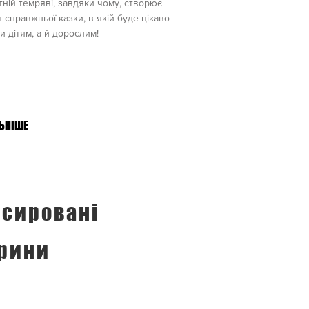
ній темряві, завдяки чому, створює
я справжньої казки, в якій буде цікаво
ки дітям, а й дорослим!
ЬНІШЕ
сировані
рини