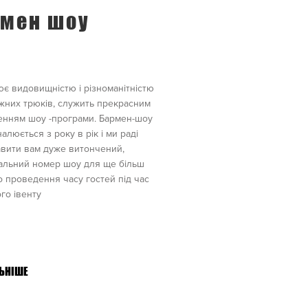
мен шоу
є видовищністю і різноманітністю
жних трюків, служить прекрасним
енням шоу -програми. Бармен-шоу
алюється з року в рік і ми раді
вити вам дуже витончений,
альний номер шоу для ще більш
о проведення часу гостей під час
го івенту
ЬНІШЕ