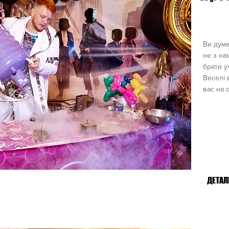
тячих свят, дитячі аніматори київ на день народження, дитячі свята, клоуни на дитяче свято київ недорого #День рождение #с днем рождения
Ви дума
не з на
брати у
Веселі 
вас на 
ДЕТАЛ