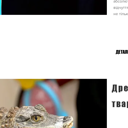
абсолют
відчутт
не тіль
ДЕТАЛ
Дре
тва