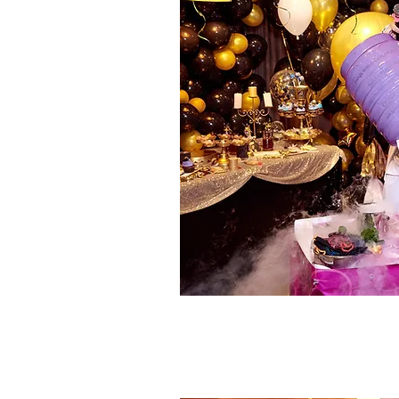
ltncrbt fybvfnjhs rbtd, ltncrbt ghfplybrb rbtd ytljhjuj #організація і проведення ди