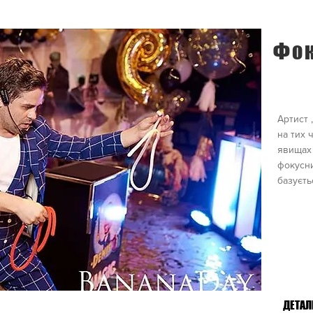
Фо
Артист 
на тих 
явищах 
фокусни
базуєть
ДЕТАЛ