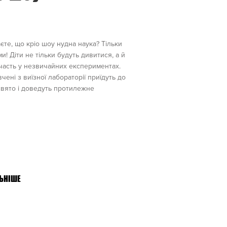
єте, що кріо шоу нудна наука? Тільки
ми! Діти не тільки будуть дивитися, а й
часть у незвичайних експериментах.
вчені з виїзної лабораторії приїдуть до
свято і доведуть протилежне
ЬНІШЕ