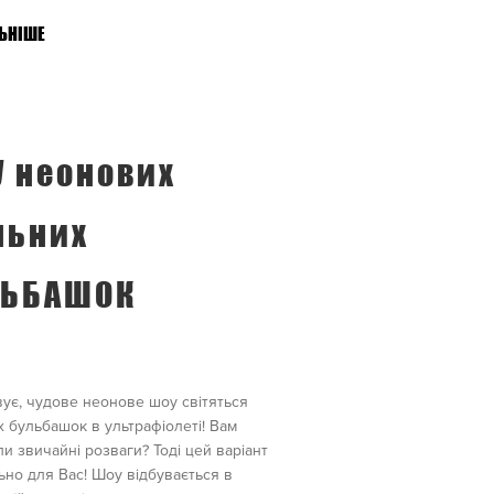
ЬНІШЕ
 неонових
льних
ЛЬБАШОК
ує, чудове неонове шоу світяться
 бульбашок в ультрафіолеті! Вам
и звичайні розваги? Тоді цей варіант
ьно для Вас! Шоу відбувається в