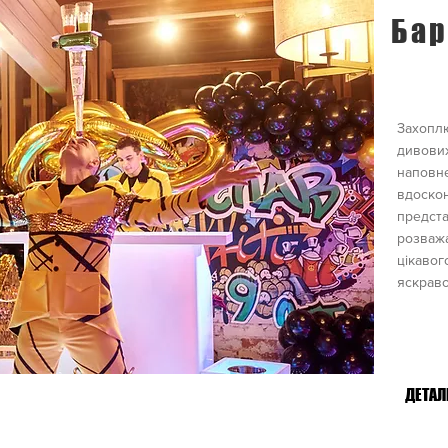
Бар
Захоплю
дивови
наповн
вдоскон
предста
розваж
цікавог
яскраво
ДЕТАЛ