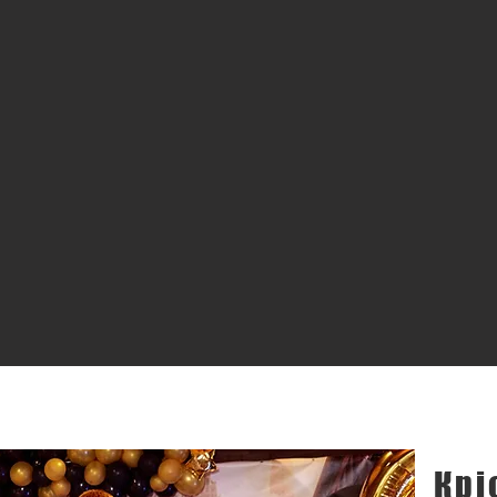
луги
раздник цена, #аниматоры на детский праздник цена, #детские аниматоры киев цены, #аниматоры на детский праздник киев цена, #аниматор на 
ик цены, #аниматоры стоимость #детский праздник заказать клоуна #аниматоры для взрослых киев #аниматоры на новый год киев #клоуны киев ц
низация детских праздников киев отзывы #аниматоры киев недорого #аниматоры киев цена #детский праздник киев #аниматоры в киеве недорого
детский праздник заказать клоуна Киев #детский центр развития позняки #детский день рождения киев #аниматоры киев детский праздник заказат
уны на детский праздник #аниматоры на детский день рождения #праздник #детский день рождения оболонь #проведение детских праздников киев
ев #аниматоры на детский день рождения киев #клоуны на детский праздник киев #клоуны на детский праздник #аниматоры на детский день рож
в #клоуны киев #клоуны на детский праздник киев #заказать клоуна киев #праздник #заказать клоуна на день рождения киев #клоуны на день р
детские аниматоры киев цены #клоуны на детский праздник #аниматоры на детский праздник киев #организация детских праздников киев #детск
 #аниматоры на день рождения ребенка киев #праздник #аниматоры для детей киев #клоуны на детский праздник #клоуны на дом #праздник #аним
етства #клоуны на детский праздник #заказ клоунов на детский праздник #заказать аниматора киев #клоуны на день рождения киев цены #праздн
а на дом киев #выпускной в детском саду #праздник #заказ клоунов киев #клоуны на день рождения киев #праздник #аниматоры на детский день р
на праздник #эвент агентство #детские аниматоры #аниматоры +на детский день #аниматоры +на детский день рождения #аниматоры +на детск
ения #аниматоры +на детский день рождения киев #детские аниматоры +на день рождения ребенка #детский аниматор +на дом #детские аниматоры 
лоуны +на день рождения #аниматоры +на праздник #детский праздник #аниматор +на день рождения ребенка #заказать аниматора #аниматор +на
дорого #аниматоры киев детский праздник заказать клоуна #детские аниматоры киев #аниматоры киев цена #детский праздник киев #аниматор
иков #день клоуна #АНИМАТОРЫ КИЕВ #детский аниматор киев #аниматоры киев цена #аниматоры киев детский праздник #аниматоры +на праздни
я киев бананадей#аниматоры киев недорого bananaday#аниматоры +на день рождения ребенка киев #заказать аниматора киев #работа аниматором
+все +для праздника киев #детский праздник цены #аниматоры +на праздник #аниматоры +на детский праздник #день детей киев #новый год 2018 
нарий +на новый год 2021 #где встретить новый год 2017 #дома +на новый год 2019 #что подарить +на новый год 2017 #куда +на новый год 2022 #
овый год 2018 #новый год +в киеве 2018 #новый год 2018 под киевом #где встретить новый год 2020 +в киеве #новый год 2018 +в ресторанах киева
з 2019 #письмо деду морозу 2020 #дед мороз 2023 года #аниматоры киев детский праздник заказать клоуна #мороз +и снегурочка #новогодние пр
+и снегурочка #костюм деда мороза +и снегурочки #аниматоры киев детский праздник заказать клоуна #дед мороз +и снегурочка +на дом #дед мор
и деде мороза #дед мороз +и снегурочка +на новый #дед мороз +и снегурочка +на новый год #дед мороз +и снегурочка цены #дед мороз +и снегу
оза +и снегурочки #дед мороз +и снегурочка заказать +на дом #костюм деда мороза +и снегурочки купить магазин #сценарий деда мороза +и снег
 #аниматоры киев детский праздник заказать клоуна #дед мороз +и снегурочка +своими руками #дед мороз +и снегурочка дешево #дешевые костюм
за +и снегурочки #недорогие костюмы деда мороза +и снегурочки #дед мороз +и снегурочка купить недорого #дед мороз +и снегурочка под елку
 дед мороз +и снегурочка #дед мороз со снегурочкой #аниматоры киев детский праздник заказать клоуна bananaday#дед мороз +и снегурочка вид
а мороза +и снегурочку под елку #костюм деда мороза #дед мороз +на дом #костюм деда #дед мороз детям #дом снегурочки #новогодний дед мор
од мороз #заказ деда мороза #снегурочка +и дети #дед мороз киев #аниматоры киев детский праздник заказать клоуна #костюм деда мороза киев #
еда мороза +на утренник киев #поздравление +от деда мороза #подарки +на новый год #подарки +на новый год 2018 #новогодние подарки #+что п
Крі
ивные подарки #подарки +на день рождения #Где отметить детский день рождения в Киеве
ев детский праздник заказать клоуна #клоуны +на день рождения #детские клоуны #аниматоры киев детский праздник заказать клоуна #аниматоры
у #выпускной +в детском саду #аниматоры +на день рождения #аниматоры киев детский праздник заказать клоуна #проведение дня рождения #banan