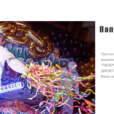
Пап
Пропону
видови
"ПАПЕР
ДИСКОТЕ
Ваше св