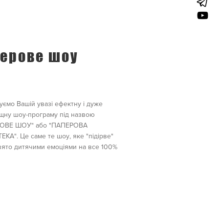
ерове шоу
ємо Вашій увазі ефектну і дуже
щну шоу-програму під назвою
ОВЕ ШОУ" або "ПАПЕРОВА
КА". Це саме те шоу, яке "підірве"
ято дитячими емоціями на все 100%