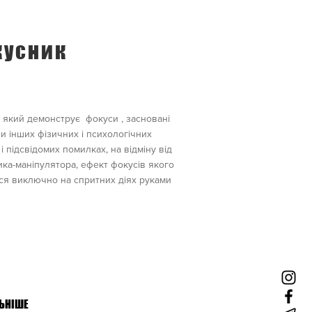
кусник
, який демонструє фокуси , засновані
чи інших фізичних і психологічних
і підсвідомих помилках, на відміну від
ка-маніпулятора, ефект фокусів якого
ся виключно на спритних діях руками
ЬНІШЕ