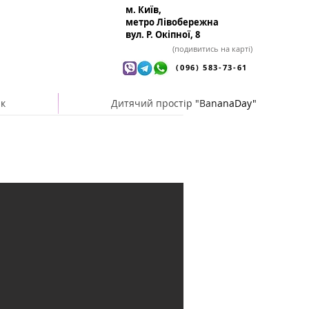
м. Київ,
метро Лівобережна
вул. Р. Окіпної, 8
(подивитись на карті)
(096) 583-73-61
ік
Дитячий простір "BananaDay"