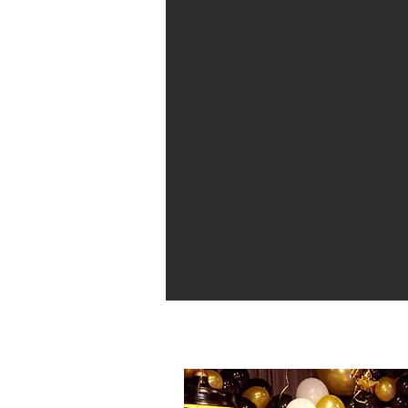
шоу с жидким азотом
аниматоры киев ус
детский шоу
химическое шоу для детей
химическое шоу на день рождения
детский шоу рум
детское мыльное шоу
#аниматор цена
#аниматоры киев цена
#детские аниматоры цены
#аниматоры на праздник цена
#аниматоры на детский праздник цена
#детские аниматоры киев цены
#аниматоры на детский праздник киев цена
#аниматор на день рождения цена
#аниматор на день рождения ребенка цена
#аниматор домой киев цена
#заказать аниматора
#сколько стоит аниматор
#аниматор недорого
#аниматор на дом
#детский праздник цены
#аниматоры стоимость
#аниматор цена, #аниматоры киев цена, #детские аниматоры цены, #аниматоры на п
киев цена, #заказать аниматора
#сколько стоит аниматор, #аниматор недорого, #аниматор на дом, #детский праздн
ребенка киев #аниматоры киев #аниматоры на детский праздник киев отзывы #орга
аниматор для детей #детский центр развития минск #детский центр развития киев #
#аниматоры на детский день рождения киев #клоуны на детский праздник киев #кло
#клоуны на день рождения киев #праздник киев #аниматоры на детский праздник ки
#праздник #аниматоры на день рождения киев #аниматоры на детский праздник кие
#аниматоры на новый год киев #аниматор киев 300 грн #праздник #пещера сказок #
рождения #праздник букваря #заказать клоуна киев #клоуны на день рождения киев
киев #организация детских праздников киев #клоуны на день рождения #праздник д
аниматоры киев #стоимость клоуна #праздник #детский день рождение #заказ клоун
#организация корпоративных мероприятий #корпоративные праздники #аниматоры +
заказать клоуна #детские аниматоры киев #аниматор +в детский сад +на день рожд
+на дом #аниматоры +на день рождения #день аниматора #аниматоры +для детей #к
#аниматоры клоуны #услуги аниматора #день рождения ребенка #аниматоры киев не
миньоны #заказ аниматора #аниматоры +на выпускной #проведение детских праздн
киев цена #аниматоры +на детский праздник киев цена #аниматор +на день рождени
выезд киев #аниматоры +на детский день рождения киев #детские праздники киев #
#новый год 2018 где #новый год 2020 недорого #новый год 2019 +как встречать #сце
#праздник #как отдыхаем +на новый год 2017 #новый год 2018 2019 #корпоратив +на н
#празднование нового года 2018 +в киеве #новый год +в киеве 2018 цены #дед моро
год #дед лет #новый год +с детьми #дедом +для детей #дом снегурочки #дед мороз 
+и снегурочки купить #заказать деда мороза +и снегурочку #новогодние снегурочк
магазин #дед мороз +и снегурочка +для детей #интернет магазин костюмов деда мор
дом цена #дед мороз снегурочка +и елка #поздравление деда мороза +и снегурочки
+и снегурочки купить дешево #дед мороз +и снегурочка недорого #вызов деда моро
сценарий +для детей #дед мороз +и снегурочка +на корпоратив #сценарий новый год
снегурочки цена #праздник #вызов деда мороза +и снегурочки +на дом #купить дед
год #аниматоры киев детский праздник заказать клоуна #дед мороз купить #новый г
купить киев #заказать деда мороза киев #заказ деда мороза киев #шоу программа д
детей #идеи подарков #подарки +своими руками #идеи +для нового года #корпорат
Аниматоры киев детский праздник заказать клоуна #заказать клоуна #аниматоры ки
#день аниматора #вызов аниматора #аниматор +в детский сад #день рождения +в сад