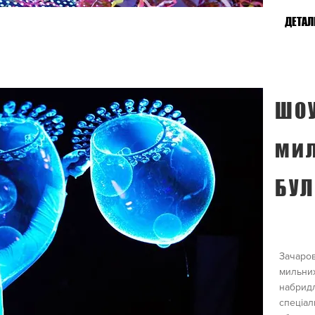
ДЕТАЛ
ШОУ
ми
БУ
Зачаров
мильних
набридл
спеціал