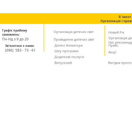
© Івент
Організація і про
Графік прийому
Організація дитячих свят
Новий Рік
замовлень:
Організація ди
Пн-Нд з 9 до 20
Проведення дитячих свят
Нас рекоменд
Дитячі Аніматори
Прайс
Зв'язатися з нами:
(
096) 583 - 73 - 61
Шоу програми
Акції
Додаткові послуги
Випускний
Вигідна пропо