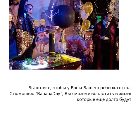
оригинальный день рождение
день рождение празднование
подросток день рождение
оригинальный день рождение
детский день рождение
необычный день рождение
день рождение сюрприз
ведущий юбилей
детский праздник
план организации день рождения
организация дня рождения под ключ
организация дня рождения на природе
организация дня рождения мужчине
организация дня рождения мальчика
организация дней рождений девочки
день рождения организации поздравления
организация дня рождения 12 лет
организация детского дня рождения на природе
подарок на день рождения организации
план организации детского дня рождения
организация дня рождения подростка
организация дня рождения киев
организация дня рождения компании
Вы хотите, чтобы у Вас и Вашего ребенка ост
С помощью "BananaDay", Вы сможете воплотить в жизн
которые еще долго буду